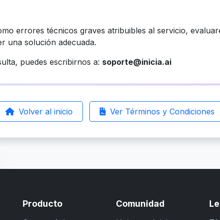
mo errores técnicos graves atribuibles al servicio, evalua
er una solución adecuada.
ulta, puedes escribirnos a:
soporte@inicia.ai
Volver al inicio
Ver Términos y Condiciones
Producto
Comunidad
Le